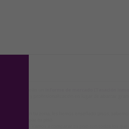
entes te elaborarán un
informe de mercado (Tasación inmob
pecialización y profesionalización en lugar de abarcar gra
en:
ue buscan en tu zona, les hemos enseñado pisos, sabemos l
sta a pagar por tu piso.
s en tu zona. Vamos a comparar tu piso con todos los que 