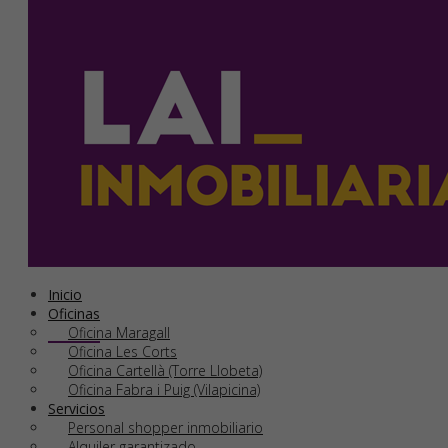
Cerrado por vacaciones del 6/08 al 21/08 ambos inclusive.
Inmuebles en venta
Inmuebles en alquiler
Inicio
Oficinas
Oficina Maragall
Oficina Les Corts
Oficina Cartellà (Torre Llobeta)
Oficina Fabra i Puig (Vilapicina)
Servicios
Personal shopper inmobiliario
Alquiler garantizado