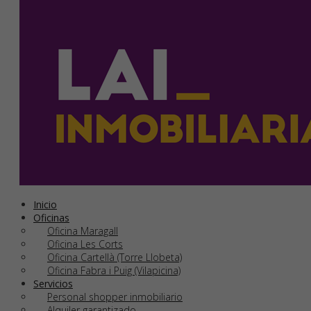
Inicio
Oficinas
Oficina Maragall
Oficina Les Corts
Oficina Cartellà (Torre Llobeta)
Oficina Fabra i Puig (Vilapicina)
Servicios
Personal shopper inmobiliario
Alquiler garantizado